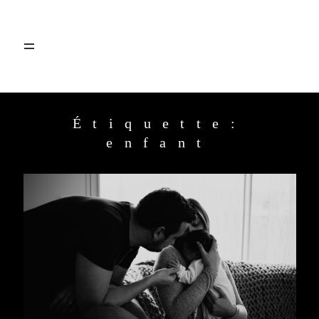
Étiquette:
HOME
enfant
PRESTATIONS
JOURNAL
A PROPOS
CONTACT