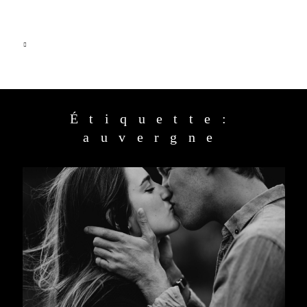
Étiquette:
HOME
auvergne
PRESTATIONS
JOURNAL
A PROPOS
CONTACT