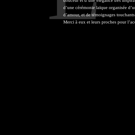
douceur et d’une élégance très inspiran
d’une cérémonie laïque organisée d’u
d’amour, et de témoignages touchants. 
Merci à eux et leurs proches pour l’ac