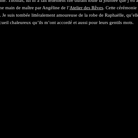
te. Thomas, lui m’a fait tellement rire durant toute la journée que j’en ai 
ne main de maître par Angéline de l’
Atelier des Rêves
. Cette cérémonie 
Je suis tombée littéralement amoureuse de la robe de Raphaëlle, qu’elle
cueil chaleureux qu’ils m’ont accordé et aussi pour leurs gentils mots.