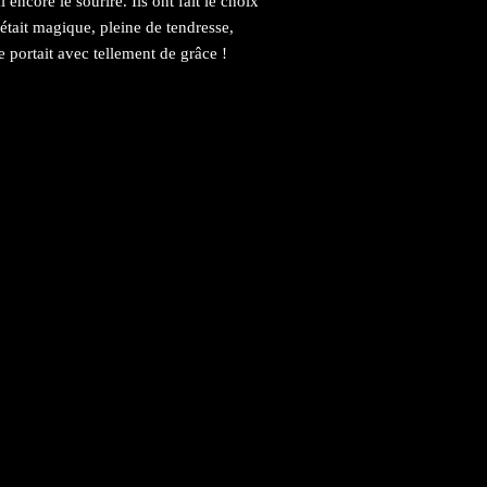
encore le sourire. Ils ont fait le choix
était magique, pleine de tendresse,
 portait avec tellement de grâce !