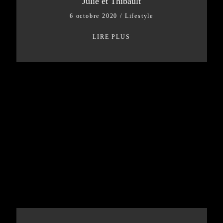
Julie et Thibault
6 octobre 2020
/
Lifestyle
LIRE PLUS